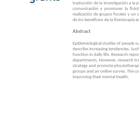
traducción de la investigación a la p
comunicación y promover la fisio
realización de grupos focales y un 
de los beneficios de la fisioterapia 
Abstract
Epidemiological
studies
of
people
su
describe
increasing
tendencies
.
Suc
function
in
daily
life
.
Research
repor
departments
.
However
,
research
tr
strategy
and
promote
physiothera
groups
and
an
online
survey
.
The
c
improving
their
mental
health
.