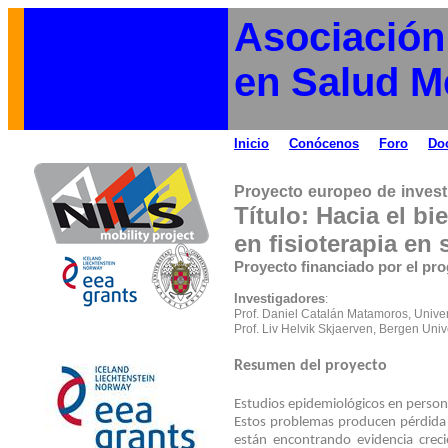
Asociación
en Salud M
Inicio
Conócenos
Foro
Do
Proyecto europeo de invest
Título: Hacia el 
en fisioterapia en
Proyecto financiado por el p
Investigadores
:
Prof. Daniel Catalán Matamoros, Univer
Prof. Liv Helvik
Skjaerven
, Bergen
Univ
Resumen del proyecto
Estudios epidemiológicos en person
Estos problemas producen pérdida d
están encontrando evidencia creci