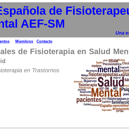
Española de Fisioterape
ntal AEF-SM
Una es
entos
Miembros
Contacto
ales de Fisioterapia en Salud Men
drid
sioterapia en Trastornos