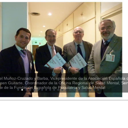
el Muñoz-Cruzado y Barba, Vicepresidente de la Asociación Española 
rsen Guitarte, Coordinador de la Oficina Regional de Salud Mental, Ser
te de la Fundación Española de Psiquiatría y Salud Mental.