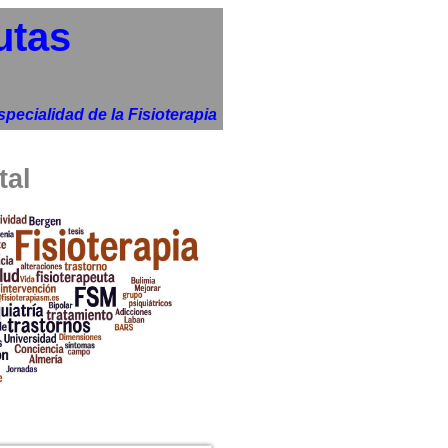
utas
pecialidad de la Fisioterapia
tal