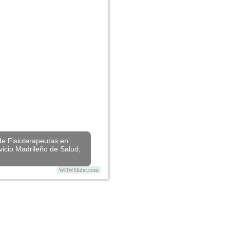
de Fisioterapeutas en
vicio Madrileño de Salud,
WOWSlider.com