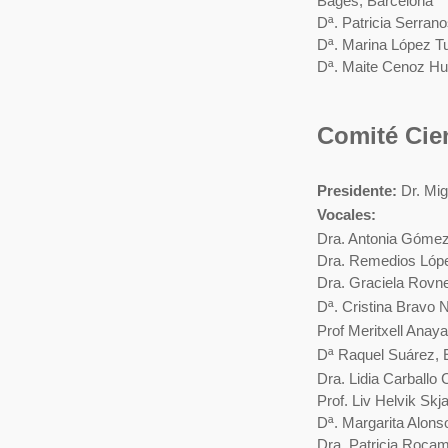
Bages
, Barcelona
Dª. Patricia Serrano
Dª. Marina López
T
Dª. Maite
Cenoz
Hu
Comité Cien
Presidente:
Dr. Mig
Vocales:
Dra. Antonia Góme
Dra. Remedios López
Dra. Graciela Rovne
Dª. Cristina Bravo 
Prof
Meritxell Anay
Dª Raquel Suárez, E
Dra. Lidia Carballo
Prof. Liv Helvik
Skj
Dª. Margarita Alons
Dra. Patricia Rocam