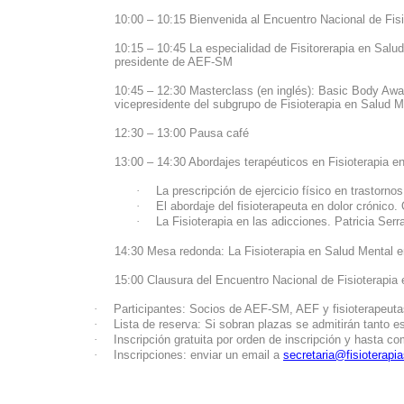
10:00 – 10:15
Bienvenida
al
Encuentro
Nacional de Fis
10:15 – 10:45 La
especialidad
de
Fisitorerapia
en
Salud
presidente
de AEF-SM
10:45 – 12:30 Masterclass (
en
inglés
): Basic Body Awa
vicepresidente
del
subgrupo
de Fisioterapia
en
Salud Me
12:30 – 13:00
Pausa
café
13:00 – 14:30
Abordajes
terapéuticos
en
Fisioterapia
e
·
La
prescripción
de
ejercicio
físico
en
trastornos
·
El
abordaje
del
fisioterapeuta
en
dolor
crónico
.
·
La Fisioterapia
en
las
adicciones
. Patricia Ser
14:30 Mesa
redonda
: La Fisioterapia
en
Salud Mental
e
15:00
Clausura
del
Encuentro
Nacional de Fisioterapia
·
Participantes
:
Socios
de AEF-SM, AEF y
fisioterapeut
·
Lista
de
reserva
: Si
sobran
plazas se
admitirán
tanto
es
·
Inscripción
gratuita
por
orden
de
inscripción
y hasta
com
·
Inscripciones
:
enviar
un
email
a
secretaria@fisioterapi