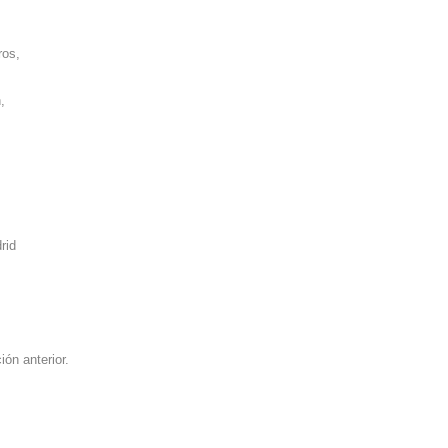
ros,
,
rid
ción
anterior.