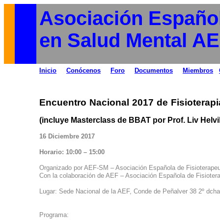
Asociación Español
en Salud Mental A
Inicio
Conócenos
Foro
Documentos
Miembros
Encuentro Nacional 2017 de Fisioterapi
(incluye
Masterclass
de BBAT por Prof. Liv Helv
16
Diciembre
2017
Horario
: 10:00 – 15:00
Organizado
por
AEF-SM –
Asociación
Española de Fisioterape
Con la
colaboración
de AEF –
Asociación
Española de Fisioter
Lugar:
Sede
Nacional de la AEF, Conde de
Peñalver
38 2º
dcha
Programa: