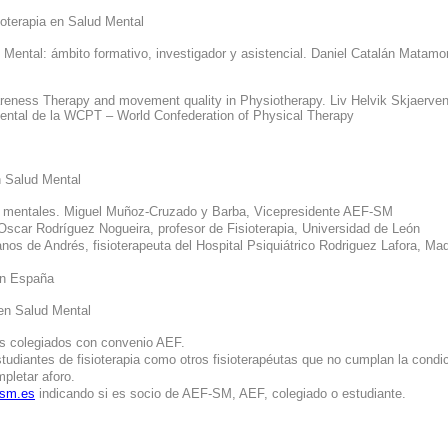
ioterapia
en
Salud Mental
 Mental:
ámbito
formativo
,
investigador
y
asistencial
. Daniel Catalán Matamo
reness Therapy and movement quality in Physiotherapy. Liv Helvik Skjaerven
ntal de la WCPT – World Confederation of Physical Therapy
n
Salud Mental
mentales
. Miguel Muñoz-Cruzado y Barba, Vicepresidente AEF-SM
 Oscar Rodríguez Nogueira,
profesor
de Fisioterapia, Universidad de León
ranos de Andrés,
fisioterapeuta
del Hospital
Psiquiátrico
Rodriguez
Lafora
, Mad
n
España
en
Salud Mental
as
colegiados
con
convenio
AEF.
tudiantes de
fisioterapia
como
otros
fisioterapéutas
que no
cumplan
la
condi
pletar
aforo
.
asm.es
indicando
si
es
socio de AEF-SM, AEF,
colegiado
o
estudiante
.