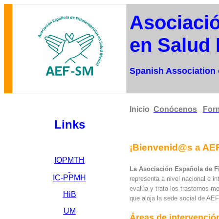
Asociació
en Sa
Spanish Association 
Inicio
Conócenos
For
Links
¡
Bienvenid@s
a AE
IOPMTH
La Asociación Española de Fi
IC-PPMH
representa a nivel nacional e i
evalúa y trata los trastornos m
HiB
que aloja la sede social de AE
UM
Áreas de intervenció