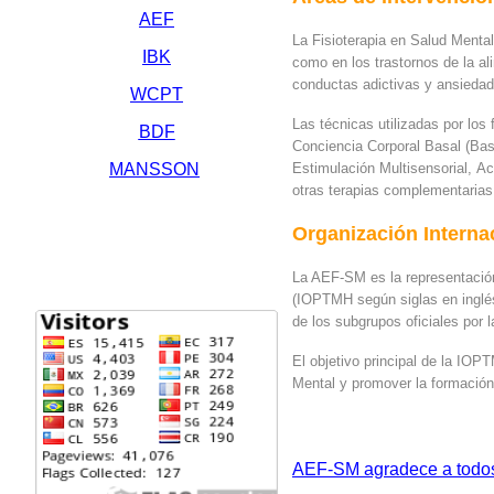
AEF
La Fisioterapia en Salud Mental
IBK
como en los trastornos de la al
conductas adictivas y ansiedad
WCPT
Las técnicas utilizadas por los
BDF
Conciencia Corporal Basal (Ba
MANSSON
Estimulación Multisensorial, A
otras terapias complementarias
Organización Interna
La AEF-SM es la representación
(IOPTMH según siglas en inglés
de los subgrupos oficiales por 
El objetivo principal de la IOP
Mental y promover la formación,
AEF-SM agradece a todos 